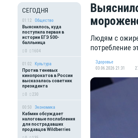
Выяснило
СЕГОДНЯ
морожен
01:12
Общество
Выяснилось, куда
поступила первая в
Людям с ожире
истории ЕГЭ 500-
балльница
потребление э
0
1604
Здоровье
01:02
Культура
03.06.2026 21:31
2
Против теневых
кинопрокатов в России
высказалась советник
президента
0
230
00:50
Экономика
Кабмин обсуждает
налоговые послабления
для пострадавших
продавцов Wildberries
0
135