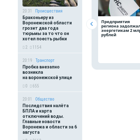
20:31
Происшествия
Браконьеру из
Предприятия
Воронежской области
региона задолжа
грозит два года
энергетикам 2 мл
тюрьмы за то что он
рублей
хотел поесть рыбки
2
1154
20:19
Транспорт
Пробка внезапно
возникла
на воронежской улице
0
655
20:01
Общество
Последствия налёта
БПЛА и карта
отключений воды.
Главные новости
Воронежа и области за 6
августа