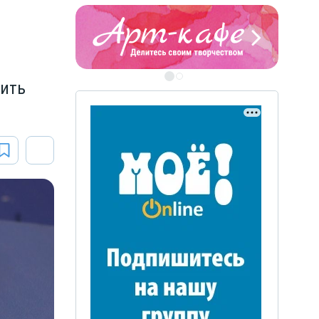
чить
ЭТО БЫЛО В АФГАН
Книга памяти воронежских
воинов-интернационалистов
ЭТО БЫЛО В АФГАНЕ
Книга памяти воронежских
воинов-интернационалистов