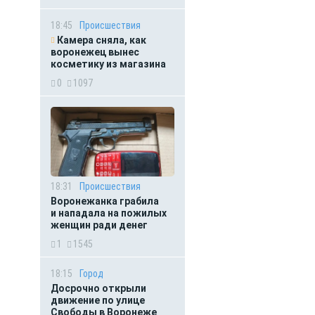
18:45
Происшествия
Камера сняла, как
воронежец вынес
косметику из магазина
0
1097
18:31
Происшествия
Воронежанка грабила
и нападала на пожилых
женщин ради денег
1
1545
18:15
Город
Досрочно открыли
движение по улице
Свободы в Воронеже