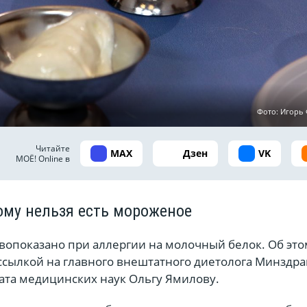
Фото: Игор
Читайте
MAX
Дзен
VK
МОЁ! Online в
ому нельзя есть мороженое
опоказано при аллергии на молочный белок. Об эт
 ссылкой на главного внештатного диетолога Минздра
ата медицинских наук Ольгу Ямилову.