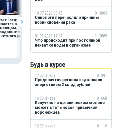
10.07.2026 00:45
0
3003
Онкологи перечислили причины
тат Госдумы
Медицинскую
Как Воронеж уже
возникновения рака
вается выплат
помощь
сейчас готовится
онежцам,
и поддержку
к отопительному
традавшим
страховой компании
сезону?
акетного удара
можно получить
01.08.2026 17:17
1
2885
независимо
Что происходит при постоянной
от региона выдачи
нехватке воды в организме
полиса ОМС
Будь в курсе
17:00, вчера
0
391
Предприятия региона задолжали
энергетикам 2 млрд рублей
16:30, вчера
0
668
Капучино на органическом молоке
может стать новой привычкой
воронежцев
12:00, вчера
0
116