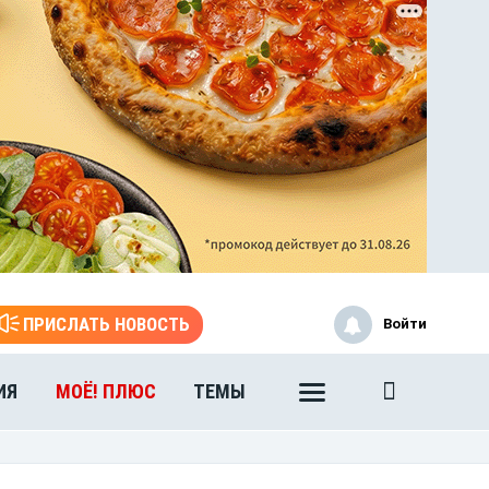
ПРИСЛАТЬ НОВОСТЬ
Войти
ИЯ
МОЁ! ПЛЮС
ТЕМЫ
ЭТО БЫЛО В АФГАНЕ
Книга памяти воронежских
воинов-интернационалистов