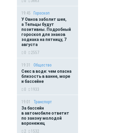
0
3663
19:45
Гороскоп
У Овнов заболит шея,
а Тельцы будут
позитивны. Подробный
гороскоп для знаков
зодиака на пятницу, 7
августа
0
2557
19:31
Общество
Секс в воде: чем опасна
близость в ванне, море
и бассейне
0
1933
19:01
Транспорт
За бассейн
в автомобиле ответит
по закону молодой
воронежец
2
1532