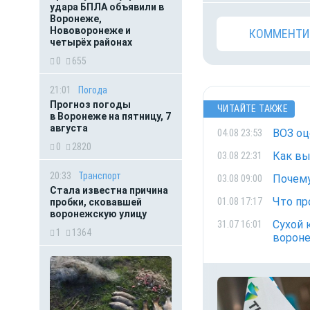
удара БПЛА объявили в
Воронеже,
Нововоронеже и
КОММЕНТИ
четырёх районах
0
655
21:01
Погода
Прогноз погоды
ЧИТАЙТЕ ТАКЖЕ
в Воронеже на пятницу, 7
августа
ВОЗ оц
04.08 23:53
0
2820
Как вы
03.08 22:31
20:33
Транспорт
Почему
03.08 09:00
Стала известна причина
Что пр
01.08 17:17
пробки, сковавшей
воронежскую улицу
Сухой 
31.07 16:01
1
1364
ворон