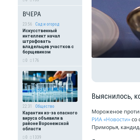
ВЧЕРА
23:56
Сад и огород
Искусственный
интеллект начал
штрафовать
владельцев участков с
борщевиком
0
176
Выяснилось, к
22:31
Общество
Мороженое против
Карантин из-за опасного
РИА «Новости»
со
вируса объявили в
районе Воронежской
Приморья, кандид
области
0
1339