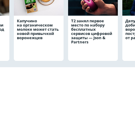
Капучино
Т2 занял первое
Депу
ли
на органическом
место по набору
доби
рд
молоке может стать
бесплатных
вор
новой привычкой
сервисов цифровой
пос
воронежцев
защиты — Json &
от р
Partners