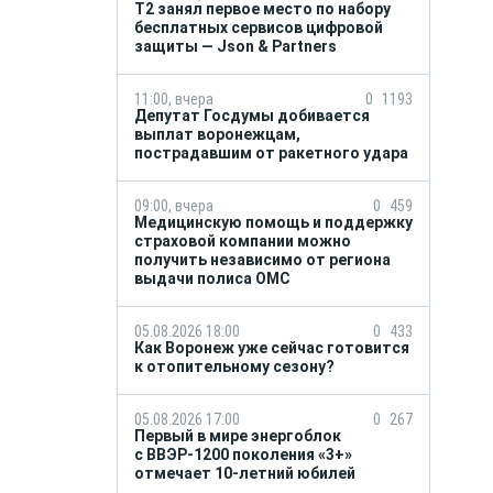
Т2 занял первое место по набору
бесплатных сервисов цифровой
защиты — Json & Partners
11:00, вчера
0
1193
Депутат Госдумы добивается
выплат воронежцам,
пострадавшим от ракетного удара
09:00, вчера
0
459
Медицинскую помощь и поддержку
страховой компании можно
получить независимо от региона
выдачи полиса ОМС
05.08.2026 18:00
0
433
Как Воронеж уже сейчас готовится
к отопительному сезону?
05.08.2026 17:00
0
267
Первый в мире энергоблок
с ВВЭР-1200 поколения «3+»
отмечает 10-летний юбилей