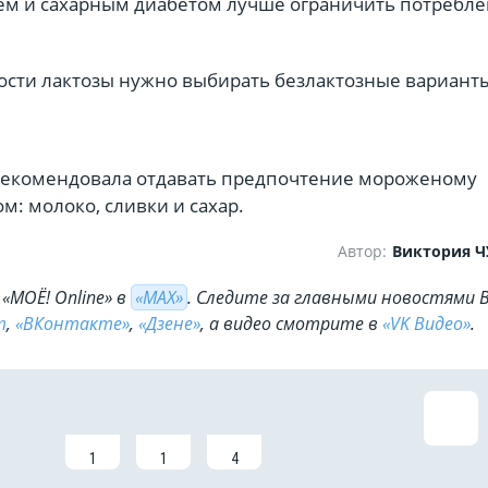
м и сахарным диабетом лучше ограничить потребл
сти лактозы нужно выбирать безлактозные вариант
рекомендовала отдавать предпочтение мороженому
ом: молоко, сливки и сахар.
Автор:
Виктория 
«МОЁ! Online» в
«МАХ»
. Cледите за главными новостями 
m
,
«ВКонтакте»
,
«Дзене»
, а видео смотрите в
«VK Видео»
.
1
1
4