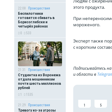
Людям с ожирение
этого продукта.
22:08
Происшествия
Беспилотники
При непереносимо
готовятся сбивать в
Борисоглебске и
мороженого.
четырёх районах
0
533
Эксперт также по
с коротким состав
Подписывайтесь на 
21:31
Происшествия
и области в
Telegra
Студентка из Воронежа
отдала мошенникам
почти шесть миллионов
рублей
1
1535
21:29
Происшествия
1
5
Тревогу из-за угрозы