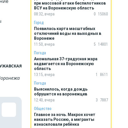
ение
при массовой атаке беспилотников
ВСУ на Воронежскую область
08:32, вчера
0
15060
ы
Город
Появилась карта масштабных
отключений воды на выходных в
Воронеже
11:50, вчера
5
14801
Погода
Аномальная 37-градусная жара
надвигается на Воронежскую
ЧУЖАВСКАЯ
область
13:15, вчера
1
8611
Воронежа
Погода
Выяснилось, когда дождь
обрушится на воронежцев
12:40, вчера
3
7887
Общество
Главное за ночь. Макрон хочет
наказать Россию, а мигранты
изнасиловали ребёнка