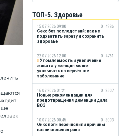
ТОП-5. Здоровье
15.07.2026 09:00
0
4886
Секс без последствий: как не
подхватить заразу и сохранить
здоровье
22.07.2026 12:00
0
4761
Утомляемость и увеличение
живота у женщин может
указывать на серьёзное
заболевание
 лечить
16.07.2026 01:21
0
3507
ращаются
Новые рекомендации для
выходит
предотвращения деменции дала
ВОЗ
ьше
Человек
10.07.2026 00:45
0
3003
Онкологи перечислили причины
но
возникновения рака