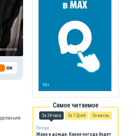
ь ФИЛОНОВ
ОК
Самое читаемое
За 24 часа
За 7 Дней
За месяц
тделения
Погода
Жара и дожди. Какая погода будет