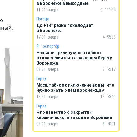
в Воронеже в выходные
11:01, вчера
0
11104
го
Погода
До +14° резко похолодает
йный,
в Воронеже
17:31, вчера
4
9583
Я – репортёр
Назвали причину масштабного
отключения света на левом берегу
Воронежа
09:31, вчера
3
7517
Город
Масштабное отключение воды: что
нужно знать о нём воронежцам
18:31, вчера
13
7340
Город
Что известно о закрытии
керамического завода в Воронеже
08:01, вчера
6
7001