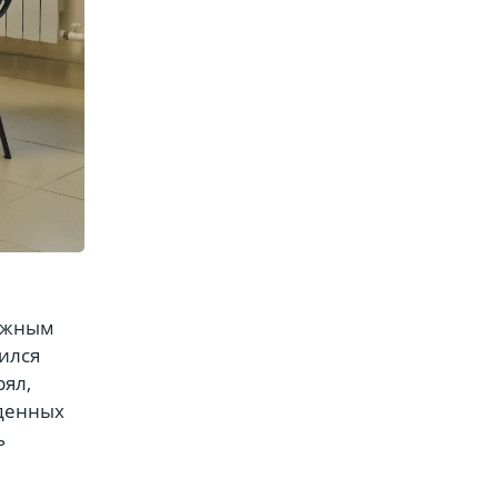
тяжным
чился
рял,
аденных
ь