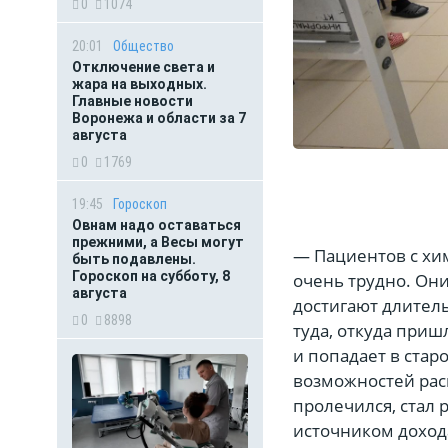
0
1074
20:01
Общество
Отключение света и
жара на выходных.
Главные новости
Воронежа и области за 7
августа
0
1769
19:45
Гороскоп
Овнам надо оставаться
прежними, а Весы могут
— Пациентов с хи
быть подавлены.
Гороскоп на субботу, 8
очень трудно. Он
августа
достигают длител
0
8898
туда, откуда приш
и попадает в ста
возможностей рас
пролечился, стал 
источником дохода