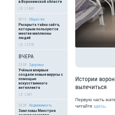
в Воронежской области
0
1469
00:16
Общество
Раскрыта тайна сайта,
которым пользуются
многие миллионы
людей
0
1578
ВЧЕРА
23:58
Здоровье
Учёные впервые
создали новые вирусы с
Истории ворон
помощью
искусственного
вылечиться
интеллекта
0
301
Первую часть мат
читайте
здесь
.
23:38
Недвижимость
Замглавы Минстроя