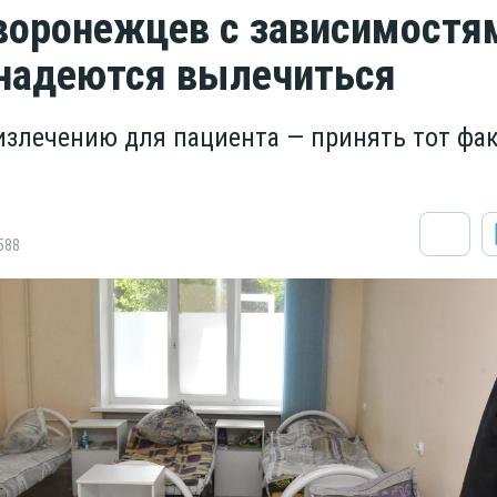
воронежцев с зависимостя
надеются вылечиться
излечению для пациента — принять тот фак
588