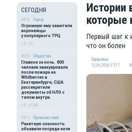
Истории 
СЕГОДНЯ
которые 
08:31
Город
Огромную яму заметили
воронежцы
Первый шаг к 
у популярного ТРЦ
0
0
что он болен
05:51
Общество
Здоровье
Главное за ночь. 800
12.06.2026 17:17
4
человек эвакуировали
после пожара на
Wildberries в
Екатеринбурге, США
рассекретили
документы об НЛО с
телом внутри.
0
1241
03:11
Происшествия
Ракетную опасность
объявили посреди ночи