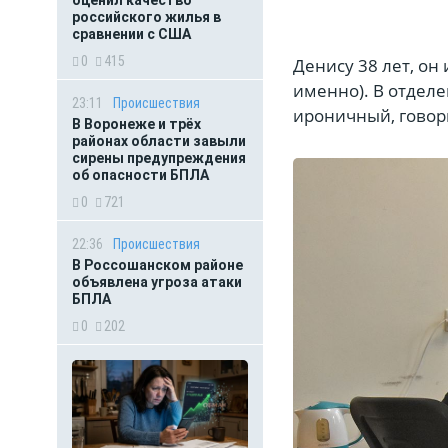
оценил качество
российского жилья в
сравнении с США
0
415
Денису 38 лет, он
именно). В отделе
23:11
Происшествия
ироничный, говор
В Воронеже и трёх
районах области завыли
сирены предупреждения
об опасности БПЛА
0
721
22:36
Происшествия
В Россошанском районе
объявлена угроза атаки
БПЛА
0
202