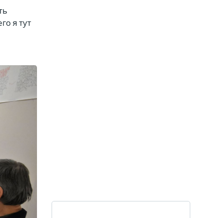
ть
го я тут