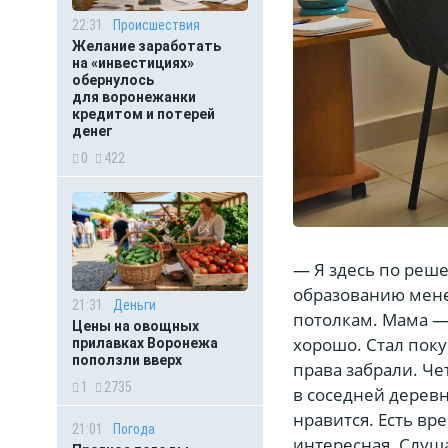
22:31
Происшествия
Желание заработать
на «инвестициях»
обернулось
для воронежанки
кредитом и потерей
денег
0
422
— Я здесь по реш
образованию мене
21:31
Деньги
потолкам. Мама — 
Цены на овощных
хорошо. Стал поку
прилавках Воронежа
поползли вверх
права забрали. Че
1
2735
в соседней деревн
нравится. Есть вр
21:01
Погода
интересная. Слуш