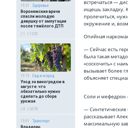
встречаться — ди
19:31
Здоровье
ищешь закладку. К
Воронежские врачи
пролечиться, нужн
спасли молодую
девушку от ампутации
окружение и, возм
после тяжёлого ДТП
1
1230
Опийная наркомани
— Сейчас есть гер
была такая метад
«соскочить» с наи
вызывает более г
19:10
Сад и огород
объясняет специа
Уход за виноградом в
августе: что
обязательно нужно
Соли и мефедрон 
сделать до сбора
урожая
— Синтетические 
0
3578
рассказывает Алек
19:01
Транспорт
максимальную зав
Владелец