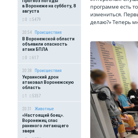
Прогноз погоды
программе есть то
в Воронеже на субботу, 8
августа
измениться. Первы
0
5479
делаю?» Теперь мн
20:54
Происшествия
В Воронежской области
объявили опасность
атаки БПЛА
0
617
20:38
Происшествия
Украинский дрон
атаковал Воронежскую
область
1
5357
20:31
Животные
«Настоящий боец».
Воронежец спас
раненого летающего
зверя