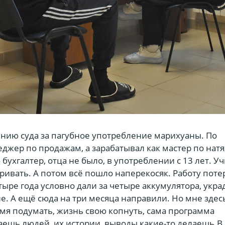
ению суда за пагубное употребление марихуаны. По
джер по продажам, а зарабатывал как мастер по на
бухгалтер, отца не было, в употреблении с 13 лет. У
ривать. А потом всё пошло наперекосяк. Работу поте
тыре года условно дали за четыре аккумулятора, укр
е. А ещё сюда на три месяца направили. Но мне здес
емя подумать, жизнь свою копнуть, сама программа
аешь людей, их истории, выводы какие-то делаешь.В