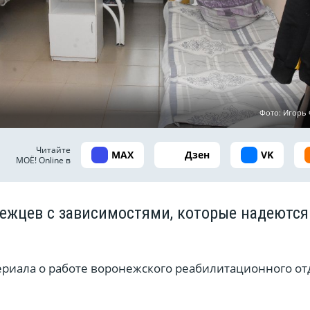
Фото: Игор
Читайте
MAX
Дзен
VK
МОЁ! Online в
ежцев с зависимостями, которые надеются
ериала о работе воронежского реабилитационного о