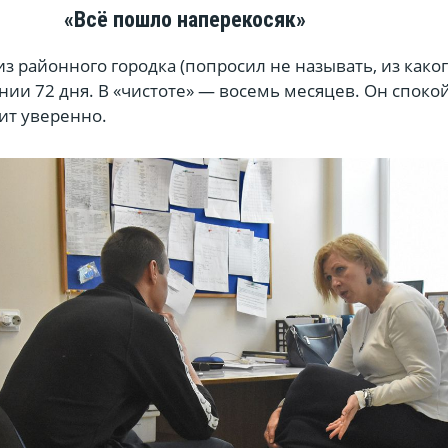
«Всё пошло наперекосяк»
 из районного городка (попросил не называть, из како
нии 72 дня. В «чистоте» — восемь месяцев. Он споко
ит уверенно.