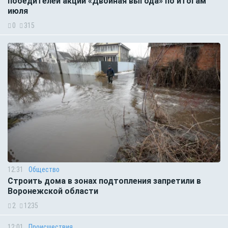
победителей акции «Двойная выгода» по итогам
июля
0
315
12:31
Общество
Строить дома в зонах подтопления запретили в
Воронежской области
2
1235
12:01
Происшествия