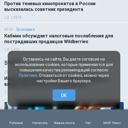
Против теневых кинопрокатов в России
высказалась советник президента
2
1019
00:50
Экономика
Кабмин обсуждает налоговые послабления для
пострадавших продавцов Wildberries
3
473
Оставаясь на сайте, Вы даете согласие на
ВЧЕРА
использование cookies, которые применяются для
повышения качества рекомендаций согласно
23:56
Сад и огород
Политике
. Отказаться от cookies, можно через
Искусственный интеллект начал штрафовать
настройки Вашего браузера.
владельцев участков с борщевиком
1
991
OK
Рубрики
Написать
Живая лента
Чат
МОЁ! Плюс