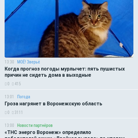
13:30
МОЁ! Зверьё
Когда прогноз погоды мурлычет: пять пушистых
причин не сидеть дома в выходные
0
415
13:01
Погода
Гроза нагрянет в Воронежскую область
0
3111
13:00
Новости партнёров
«ТНС энерго Воронеж» определило