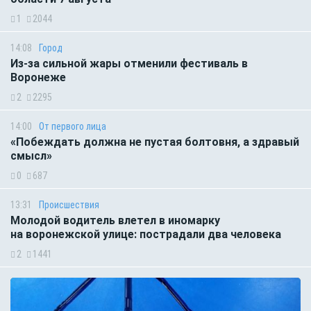
1
2044
14:08
Город
Из-за сильной жары отменили фестиваль в
Воронеже
2
2295
14:00
От первого лица
«Побеждать должна не пустая болтовня, а здравый
смысл»
0
687
13:31
Происшествия
Молодой водитель влетел в иномарку
на воронежской улице: пострадали два человека
2
1441