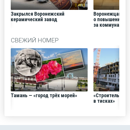
4915
Закрылся Воронежский
Воронежцам на
керамический завод
о повышении п
за коммунальные
СВЕЖИЙ НОМЕР
35
Тамань — «город трёх морей»
«Строительный
в тисках»