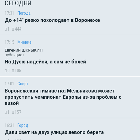
СЕГОДНЯ
17:31
Погода
До +14° резко похолодает в Воронеже
1
444
17:15
Мнение
Евгений ШКРЫКИН
публицист
На Дусю надейся, а сам не болей
0
105
17:01
Спорт
Воронежская гимнастка Мельникова может
пропустить чемпионат Европы из-за проблем с
визой
1
157
16:31
Город
Дали свет на двух улицах левого берега