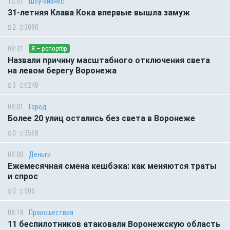
10:01
Шоу-бизнес
31-летняя Клава Кока впервые вышла замуж
2
3090
09:31
Я – репортёр
Назвали причину масштабного отключения света
на левом берегу Воронежа
3
6248
09:01
Город
Более 20 улиц остались без света в Воронеже
0
3568
09:00
Деньги
Ежемесячная смена кешбэка: как меняются траты
и спрос
0
506
08:18
Происшествия
11 беспилотников атаковали Воронежскую область