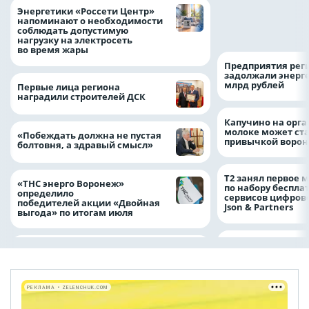
Как воронежцам 
Энергетики «Россети Центр»
оформить ДТП и н
напоминают о необходимости
пробку?
соблюдать допустимую
нагрузку на электросеть
во время жары
Предприятия рег
задолжали энерг
млрд рублей
Первые лица региона
наградили строителей ДСК
Капучино на орг
молоке может ста
«Побеждать должна не пустая
привычкой воро
болтовня, а здравый смысл»
Т2 занял первое 
«ТНС энерго Воронеж»
по набору беспла
определило
сервисов цифров
победителей акции «Двойная
Json & Partners
выгода» по итогам июля
РЕКЛАМА • ZELENCHUK.COM