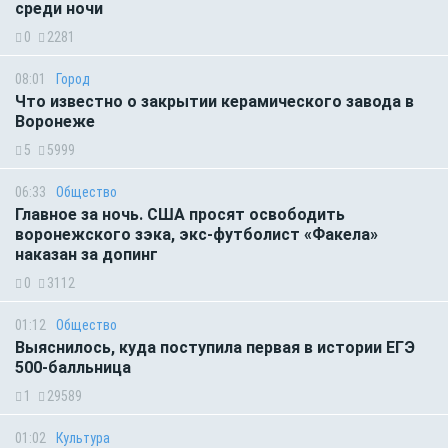
среди ночи
0
2281
08:01
Город
Что известно о закрытии керамического завода в
Воронеже
5
5999
06:33
Общество
Главное за ночь. CША просят освободить
воронежского зэка, экс-футболист «Факела»
наказан за допинг
0
3112
01:12
Общество
Выяснилось, куда поступила первая в истории ЕГЭ
500-балльница
1
29589
01:02
Культура