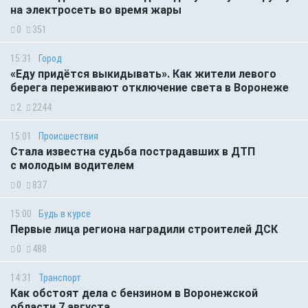
на электросеть во время жары
0
351
15:31
Город
«Еду придётся выкидывать». Как жители левого
берега переживают отключение света в Воронеже
2
2244
15:01
Происшествия
Стала известна судьба пострадавших в ДТП
с молодым водителем
0
837
15:00
Будь в курсе
Первые лица региона наградили строителей ДСК
0
488
14:31
Транспорт
Как обстоят дела с бензином в Воронежской
области 7 августа