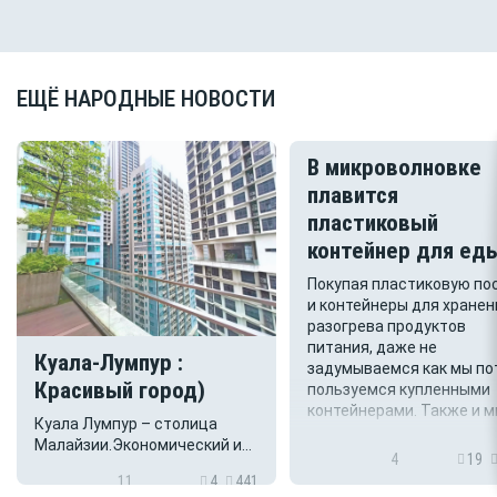
ЕЩЁ НАРОДНЫЕ НОВОСТИ
В микроволновке
плавится
пластиковый
контейнер для ед
Покупая пластиковую по
и контейнеры для хранен
разогрева продуктов
питания, даже не
Куала-Лумпур :
задумываемся как мы по
Красивый город)
пользуемся купленными
контейнерами. Также и 
Куала Лумпур – столица
купили сегодня пластик
Малайзии.Экономический и
контейнер, на дне которо
4
19
культурный центр страны. Он
приклеена этикетка с пя
11
4
441
окружен тропическими
знаками применения и