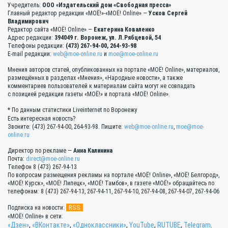
Учредитель:
ООО «Издательский дом «Свободная пресса»
Главный редактор редакции «МОЁ!»-«МОЁ! Online» —
Усков Сергей
Владимирович
Редактор сайта «МОЁ! Online» —
Екатерина Коваленко
Адрес редакции:
394049 г. Воронеж, ул. Л.Рябцевой, 54
Телефоны редакции:
(473) 267-94-00, 264-93-98
E-mail редакции:
web@moe-online.ru
и
moe@moe-online.ru
Мнения авторов статей, опубликованных на портале «МОЁ! Online», материалов,
размещённых в разделах «Мнения», «Народные новости», а также
комментариев пользователей к материалам сайта могут не совпадать
с позицией редакции газеты «МОЁ!» и портала «МОЁ! Online».
* По данным статистики Liveinternet по Воронежу
Есть интересная новость?
Звоните: (473) 267-94-00, 264-93-98. Пишите:
web@moe-online.ru
,
moe@moe-
online.ru
Директор по рекламе —
Анна Калинина
Почта:
direct@moe-online.ru
Телефон 8 (473) 267-94-13
По вопросам размещения рекламы на портале «МОЁ! Online», «МОЁ! Белгород»,
«МОЁ! Курск», «МОЁ! Липецк», «МОЁ! Тамбов», в газете «МОЁ!» обращайтесь по
телефонам: 8 (473) 267-94-13, 267-94-11, 267-94-10, 267-94-08, 267-94-07, 267-94-06
RSS
Подписка на новости:
«МОЁ! Online» в сети:
«Дзен»
,
«ВКонтакте»
,
«Одноклассники»
,
YouTube
,
RUTUBE
,
Telegram
.