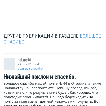
лесами и находится недалеко
использовании в холоде,..
от побережья Южно-
Китайского моря… Туристы
могут посет...
ДРУГИЕ ПУБЛИКАЦИИ В РАЗДЕЛЕ
БОЛЬШОЕ
СПАСИБО!
crjkjgtylhf
24.06.2026 17:46
Большое спасибо!
Нижайший поклон и спасибо.
Большое спасибо нашей почте № 44 в Отрожке, а также
начальству на Главпочтамте. Напишу последний раз,
хоть и знаю, что результата не будет. Как хорошо, что
полугодие заканчивается. Не надо будет ходить на
почту за газетами в тщетной надежде их получить. Вот
сегодня должны были выдать три номера «Ком...