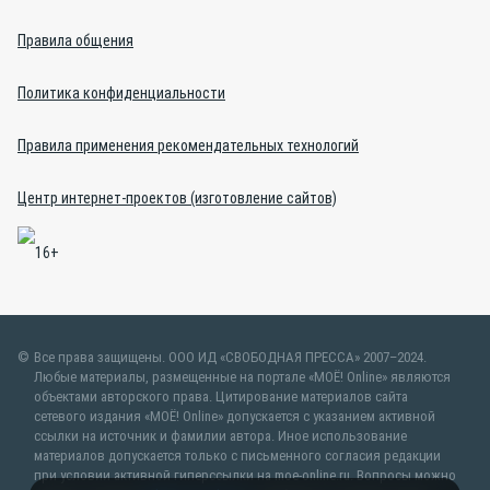
Правила общения
Политика конфиденциальности
Правила применения рекомендательных технологий
Центр интернет-проектов (изготовление сайтов)
Все права защищены. ООО ИД «СВОБОДНАЯ ПРЕССА» 2007–2024.
Любые материалы, размещенные на портале «МОЁ! Online» являются
объектами авторского права. Цитирование материалов сайта
сетевого издания «МОЁ! Online» допускается с указанием активной
ссылки на источник и фамилии автора. Иное использование
материалов допускается только с письменного согласия редакции
при условии активной гиперссылки на moe-online.ru. Вопросы можно