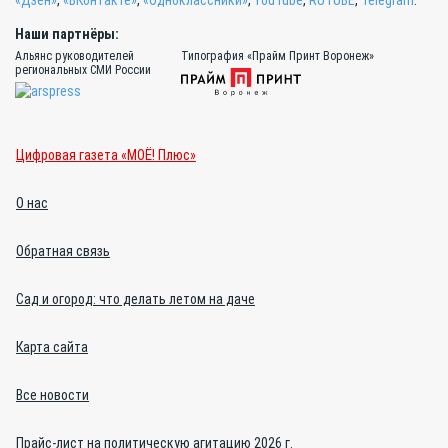
«Дзен»
,
«ВКонтакте»
,
«Одноклассники»
,
YouTube
,
RUTUBE
,
Telegram
.
Наши партнёры:
Альянс руководителей
Типография «Прайм Принт Воронеж»
региональных СМИ России
Цифровая газета «МОЁ! Плюс»
О нас
Обратная связь
Сад и огород: что делать летом на даче
Карта сайта
Все новости
Прайс-лист на политическую агитацию 2026 г.