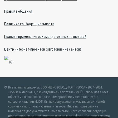
Правила общения
Политика конфиденциальности
Правила применения рекомендательных технологий
Центр интернет-проектов (изготовление сайтов)
Все права защищены. ООО ИД «СВОБОДНАЯ ПРЕССА» 2007–2024.
Любые материалы, размещенные на портале «МОЁ! Online» являются
объектами авторского права. Цитирование материалов сайта
сетевого издания «МОЁ! Online» допускается с указанием активной
ссылки на источник и фамилии автора. Иное использование
материалов допускается только с письменного согласия редакции
при условии активной гиперссылки на moe-online.ru. Вопросы можно