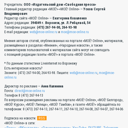
Учредитель:
ООО «Издательский дом «Свободная пресса»
Главный редактор редакции «МОЁ!»-«МОЁ! Online» —
Усков Сергей
Владимирович
Редактор сайта «МОЁ! Online» —
Екатерина Коваленко
Адрес редакции:
394049 г. Воронеж, ул. Л.Рябцевой, 54
Телефоны редакции:
(473) 267-94-00, 264-93-98
E-mail редакции:
web@moe-online.ru
и
moe@moe-online.ru
Мнения авторов статей, опубликованных на портале «МОЁ! Online», материалов,
размещённых в разделах «Мнения», «Народные новости», а также
комментариев пользователей к материалам сайта могут не совпадать
с позицией редакции газеты «МОЁ!» и портала «МОЁ! Online».
* По данным статистики Liveinternet по Воронежу
Есть интересная новость?
Звоните: (473) 267-94-00, 264-93-98. Пишите:
web@moe-online.ru
,
moe@moe-
online.ru
Директор по рекламе —
Анна Калинина
Почта:
direct@moe-online.ru
Телефон 8 (473) 267-94-13
По вопросам размещения рекламы на портале «МОЁ! Online», «МОЁ! Белгород»,
«МОЁ! Курск», «МОЁ! Липецк», «МОЁ! Тамбов», в газете «МОЁ!» обращайтесь по
телефонам: 8 (473) 267-94-13, 267-94-11, 267-94-10, 267-94-08, 267-94-07, 267-94-06
RSS
Подписка на новости:
«МОЁ! Online» в сети: