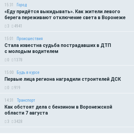
15:31
Город
«Еду придётся выкидывать». Как жители левого
берега переживают отключение света в Воронеже
3
4941
15:01
Происшествия
Стала известна судьба пострадавших в ДТП
с молодым водителем
0
1378
15:00
Будь в курсе
Первые лица региона наградили строителей ДСК
0
919
14:31
Транспорт
Как обстоят дела с бензином в Воронежской
области 7 августа
3
3428