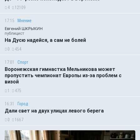
4
12109
17:15
Мнение
Евгений ШКРЫКИН
публицист
На Дусю надейся, а сам не болей
0
454
17:01
Спорт
Воронежская гимнастка Мельникова может
пропустить чемпионат Европы из-за проблем с
визой
1
475
16:31
Город
Дали свет на двух улицах левого берега
0
1667