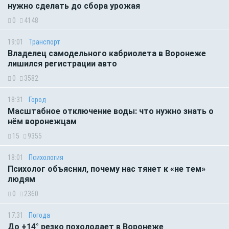
нужно сделать до сбора урожая
0
4148
19:01
Транспорт
Владелец самодельного кабриолета в Воронеже
лишился регистрации авто
0
3582
18:31
Город
Масштабное отключение воды: что нужно знать о
нём воронежцам
15
9355
18:01
Психология
Психолог объяснил, почему нас тянет к «не тем»
людям
0
2360
17:31
Погода
До +14° резко похолодает в Воронеже