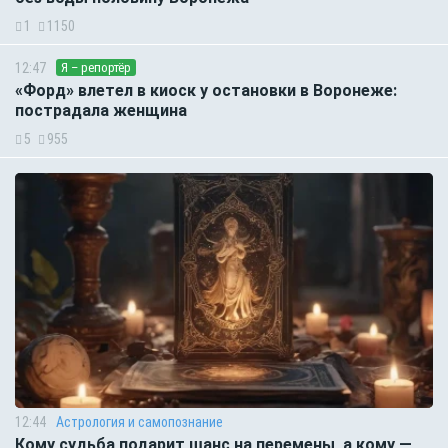
1
1150
12:47
Я – репортёр
«Форд» влетел в киоск у остановки в Воронеже:
пострадала женщина
5
955
12:44
Астрология и самопознание
Кому судьба подарит шанс на перемены, а кому —