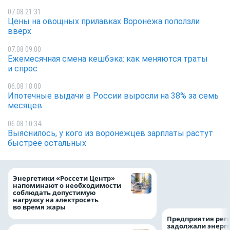
07.08 21:31
Цены на овощных прилавках Воронежа поползли
вверх
07.08 09:00
Ежемесячная смена кешбэка: как меняются траты
и спрос
06.08 18:00
Ипотечные выдачи в России выросли на 38% за семь
месяцев
06.08 10:34
Выяснилось, у кого из воронежцев зарплаты растут
быстрее остальных
Как воронежцам 
Энергетики «Россети Центр»
оформить ДТП и н
напоминают о необходимости
пробку?
соблюдать допустимую
нагрузку на электросеть
во время жары
Предприятия рег
задолжали энерг