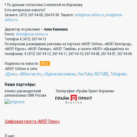
* По данным статистики Liveinternet по Воронежу
Есть интересная новость?
Звоните: (473) 267-94-00, 264-93-98. Пишите:
web@moe-online.ru
,
moe@moe-
online.ru
Директор по рекламе —
Анна Калинина
Почта:
direct@moe-online.ru
Телефон 8 (473) 267-94-13
По вопросам размещения рекламы на портале «МОЁ! Online», «МОЁ! Белгород»,
«МОЁ! Курск», «МОЁ! Липецк», «МОЁ! Тамбов», в газете «МОЁ!» обращайтесь по
телефонам: 8 (473) 267-94-13, 267-94-11, 267-94-10, 267-94-08, 267-94-07, 267-94-06
RSS
Подписка на новости:
«МОЁ! Online» в сети:
«Дзен»
,
«ВКонтакте»
,
«Одноклассники»
,
YouTube
,
RUTUBE
,
Telegram
.
Наши партнёры:
Альянс руководителей
Типография «Прайм Принт Воронеж»
региональных СМИ России
Цифровая газета «МОЁ! Плюс»
О нас