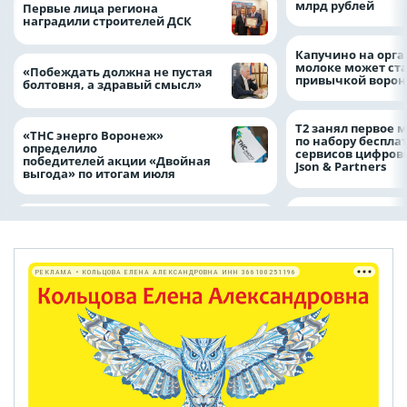
млрд рублей
Первые лица региона
наградили строителей ДСК
Капучино на орг
молоке может ста
«Побеждать должна не пустая
привычкой воро
болтовня, а здравый смысл»
Т2 занял первое 
«ТНС энерго Воронеж»
по набору беспла
определило
сервисов цифров
победителей акции «Двойная
Json & Partners
выгода» по итогам июля
РЕКЛАМА • КОЛЬЦОВА ЕЛЕНА АЛЕКСАНДРОВНА ИНН 366100251196