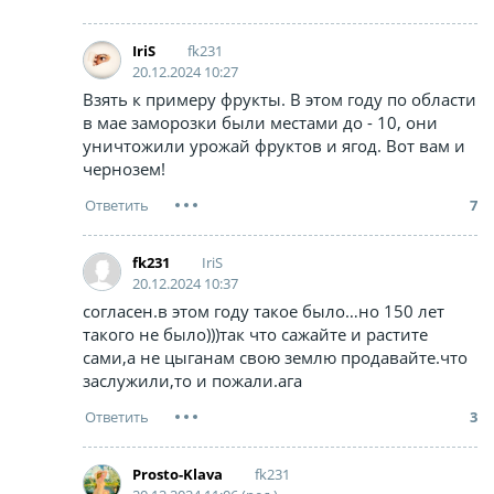
fk231
IriS
20.12.2024 10:27
Взять к примеру фрукты. В этом году по области
в мае заморозки были местами до - 10, они
уничтожили урожай фруктов и ягод. Вот вам и
чернозем!
7
IriS
fk231
20.12.2024 10:37
согласен.в этом году такое было…но 150 лет
такого не было)))так что сажайте и растите
сами,а не цыганам свою землю продавайте.что
заслужили,то и пожали.ага
3
fk231
Prosto-Klava