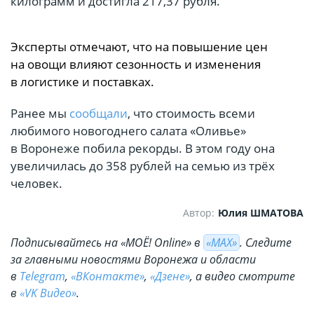
килограмм и достигла 217,37 рубля.
Эксперты отмечают, что на повышение цен
на овощи влияют сезонность и изменения
в логистике и поставках.
Ранее мы
сообщали
, что стоимость всеми
любимого новогоднего салата «Оливье»
в Воронеже побила рекорды. В этом году она
увеличилась до 358 рублей на семью из трёх
человек.
Автор:
Юлия ШМАТОВА
Подписывайтесь на «МОЁ! Online» в
«МАХ»
. Cледите
за главными новостями Воронежа и области
в
Telegram
,
«ВКонтакте»
,
«Дзене»
, а видео смотрите
в
«VK Видео»
.