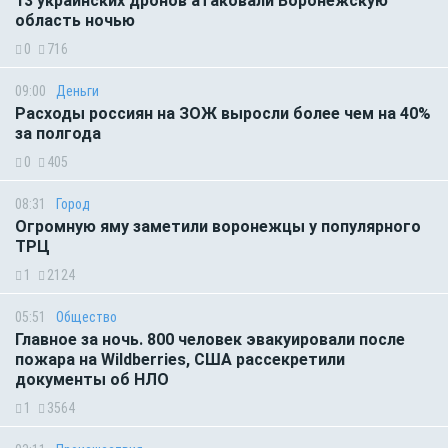
13 украинских дронов атаковали Воронежскую
область ночью
0
716
09:00
Деньги
Расходы россиян на ЗОЖ выросли более чем на 40%
за полгода
0
405
08:31
Город
Огромную яму заметили воронежцы у популярного
ТРЦ
1
2124
05:51
Общество
Главное за ночь. 800 человек эвакуировали после
пожара на Wildberries, США рассекретили
документы об НЛО
1
3564