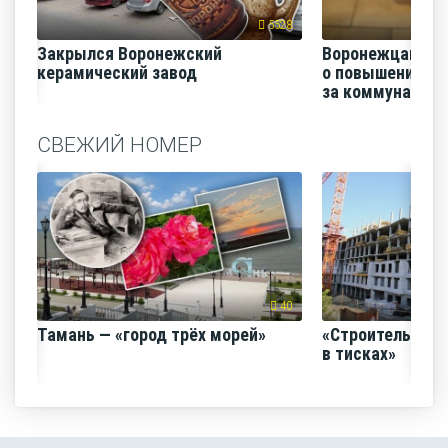
5528
Закрылся Воронежский
Воронежцам на
керамический завод
о повышении п
за коммунальные
СВЕЖИЙ НОМЕР
40
Тамань — «город трёх морей»
«Строительный
в тисках»