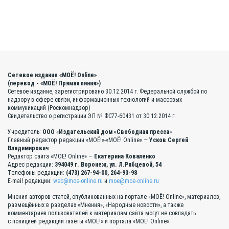
Сетевое издание «МОЁ! Online»
(перевод - «МОЁ! Прямая линия»)
Сетевое издание, зарегистрировано 30.12.2014 г. Федеральной службой по
надзору в сфере связи, информационных технологий и массовых
коммуникаций (Роскомнадзор)
Свидетельство о регистрации ЭЛ № ФС77-60431 от 30.12.2014 г.
Учредитель:
ООО «Издательский дом «Свободная пресса»
Главный редактор редакции «МОЁ!»-«МОЁ! Online» —
Усков Сергей
Владимирович
Редактор сайта «МОЁ! Online» —
Екатерина Коваленко
Адрес редакции:
394049 г. Воронеж, ул. Л.Рябцевой, 54
Телефоны редакции:
(473) 267-94-00, 264-93-98
E-mail редакции:
web@moe-online.ru
и
moe@moe-online.ru
Мнения авторов статей, опубликованных на портале «МОЁ! Online», материалов,
размещённых в разделах «Мнения», «Народные новости», а также
комментариев пользователей к материалам сайта могут не совпадать
с позицией редакции газеты «МОЁ!» и портала «МОЁ! Online».