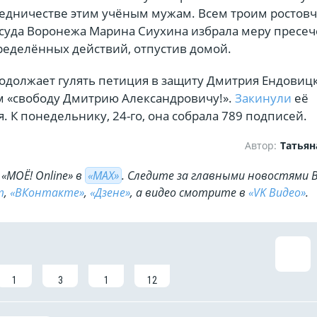
редничестве этим учёным мужам. Всем троим ростов
 суда Воронежа Марина Сиухина избрала меру пресе
ределённых действий, отпустив домой.
родолжает гулять петиция в защиту Дмитрия Ендовиц
 «свободу Дмитрию Александровичу!».
Закинули
её
я. К понедельнику, 24-го, она собрала 789 подписей.
Автор:
Татьян
«МОЁ! Online» в
«МАХ»
. Cледите за главными новостями 
m
,
«ВКонтакте»
,
«Дзене»
, а видео смотрите в
«VK Видео»
.
1
3
1
12