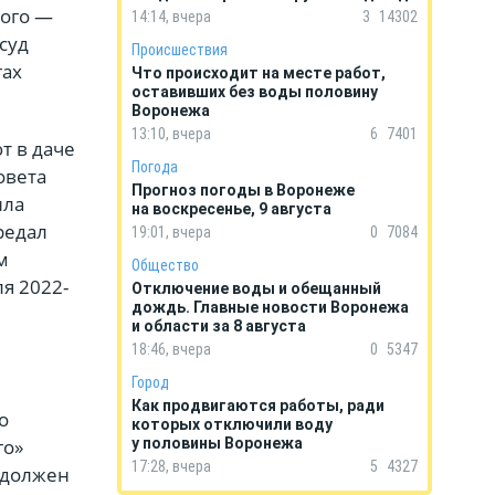
того —
14:14, вчера
3
14302
суд
Происшествия
гах
Что происходит на месте работ,
оставивших без воды половину
Воронежа
13:10, вчера
6
7401
т в даче
Погода
овета
Прогноз погоды в Воронеже
ила
на воскресенье, 9 августа
редал
19:01, вчера
0
7084
м
Общество
я 2022-
Отключение воды и обещанный
дождь. Главные новости Воронежа
и области за 8 августа
18:46, вчера
0
5347
Город
Как продвигаются работы, ради
о
которых отключили воду
го»
у половины Воронежа
17:28, вчера
5
4327
 должен