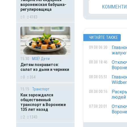
воронежская бабушка-
КОММЕНТИ
регулировщица
1
4183
ЧИТАЙТЕ ТАКЖЕ
Главно
09.08 06:30
жалуют
15:30
МОЁ! Дети
Отключ
08.08 18:46
Детям понравится:
Вороне
салат из дыни и черники
Главно
08.08 05:51
0
354
Wildbe
15:15
Транспорт
Раскры
08.08 00:16
Как зарождался
людей
общественный
транспорт в Воронеже
Отключ
07.08 20:01
135 лет назад
Вороне
2
1343