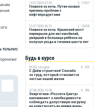
14.07.2026 07:05
2
17567
чанам
Главное за ночь. Путин назвал
чения
причины проблем с
нефтепродуктами
13.07.2026 06:51
2
15058
кого
Главное за ночь. Крымский мост
перекрыли для автомобилей,
умерший в больнице ребёнок не
получал ухода в течение шести лет
а ТЕЛЬПИС
Будь в курсе
Воронежа
09:00, сегодня
0
165
С Днём строителя! Спасибо
за труд, который становится
частью нашей жизни
07.08.2026 16:00
0
786
Энергетики «Россети Центр»
напоминают о необходимости
соблюдать допустимую нагрузку
на электросеть во время жары