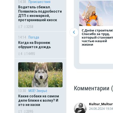
14:38
Происшествия
Водитель сбежал.
Появились подробности
ДТП с иномаркой,
протаранившей киоск
7
3258
С Днём строителя
Спасибо за труд,
который станови
14:14
Погода
частью нашей
Когда на Воронеж
жизни
обрушится дождь
4
14495
Комментарии
13:30
МОЁ! Зверьё
Какие собаки на самом
деле ближе к волку? И
Kultur_Multur
это не хаски
24.06.2024 19:3
1
2095