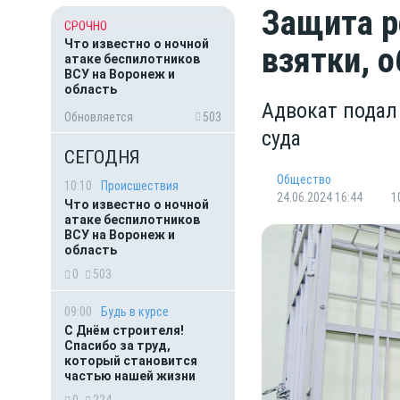
Защита р
СРОЧНО
Что известно о ночной
взятки, 
атаке беспилотников
ВСУ на Воронеж и
область
Адвокат подал
Обновляется
503
суда
СЕГОДНЯ
Общество
10:10
Происшествия
24.06.2024 16:44
1
Что известно о ночной
атаке беспилотников
ВСУ на Воронеж и
область
0
503
09:00
Будь в курсе
С Днём строителя!
Спасибо за труд,
который становится
частью нашей жизни