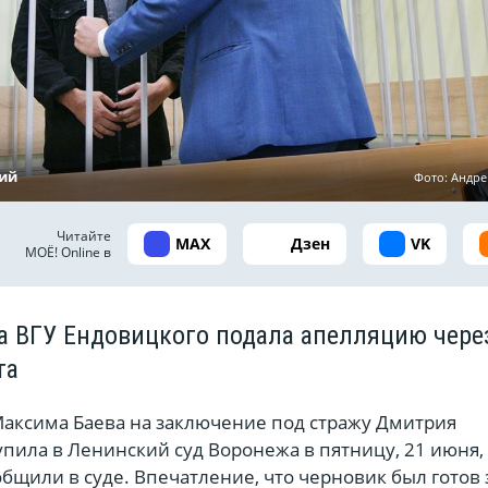
ий
Фото: Андр
Читайте
MAX
Дзен
VK
МОЁ! Online в
а ВГУ Ендовицкого подала апелляцию чере
ста
Максима Баева на заключение под стражу Дмитрия
пила в Ленинский суд Воронежа в пятницу, 21 июня,
общили в суде. Впечатление, что черновик был готов 