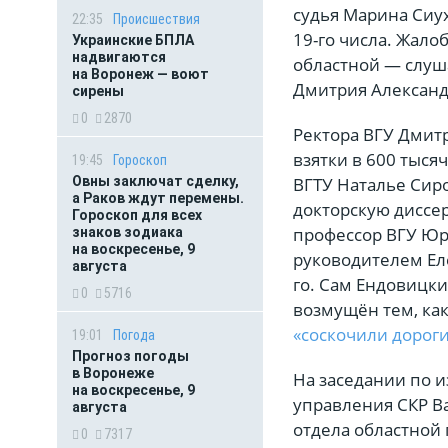
судья Марина Сиух
22:35
Происшествия
19-го числа. Жало
Украинские БПЛА
надвигаются
областной — слуша
на Воронеж — воют
Дмитрия Александ
сирены
0
2870
Ректора ВГУ Дмит
взятки в 600 тыс
19:45
Гороскоп
ВГТУ Наталье Сиро
Овны заключат сделку,
а Раков ждут перемены.
докторскую диссер
Гороскоп для всех
профессор ВГУ Ю
знаков зодиака
на воскресенье, 9
руководителем Ел
августа
го. Сам Ендовицк
0
5716
возмущён тем, как
«соскочили дорог
19:01
Погода
Прогноз погоды
в Воронеже
На заседании по 
на воскресенье, 9
управления СКР В
августа
отдела областной
0
7317