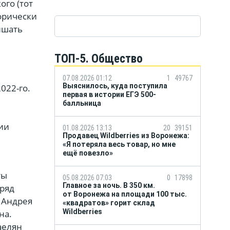
ого (тот
орически
ишать
ТОП-5. Общество
07.08.2026 01:12
1
49767
Выяснилось, куда поступила
022-го.
первая в истории ЕГЭ 500-
балльница
ии
01.08.2026 13:13
20
39151
Продавец Wildberries из Воронежа:
«Я потеряла весь товар, но мне
ещё повезло»
ты
05.08.2026 07:03
0
17898
Главное за ночь. В 350 км.
дряд
от Воронежа на площади 100 тыс.
 Андрея
«квадратов» горит склад
Wildberries
на.
аелян