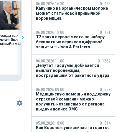
06.08.2026 16:30
0
938
Капучино на органическом молоке
может стать новой привычкой
воронежцев
06.08.2026 12:00
0
181
беждать должна
«ТНС энерго
Как воронежцам
Т2 занял первое место по набору
устая болтовня,
Воронеж»
быстро оформит
бесплатных сервисов цифровой
дравый смысл»
определило
ДТП и не создава
защиты — Json & Partners
победителей акции
пробку?
«Двойная выгода»
по итогам июля
06.08.2026 11:00
0
1562
Депутат Госдумы добивается
выплат воронежцам,
пострадавшим от ракетного удара
06.08.2026 09:00
0
553
Медицинскую помощь и поддержку
страховой компании можно
получить независимо от региона
выдачи полиса ОМС
05.08.2026 18:00
0
514
Как Воронеж уже сейчас готовится