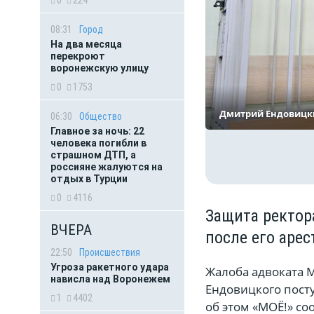
0
224
08:31
Город
На два месяца
перекроют
воронежскую улицу
0
1753
Дмитрий Ендовицк
06:30
Общество
Главное за ночь: 22
человека погибли в
страшном ДТП, а
россияне жалуются на
отдых в Турции
0
4116
Защита ректор
ВЧЕРА
после его аре
22:50
Происшествия
Угроза ракетного удара
Жалоба адвоката 
нависла над Воронежем
Ендовицкого посту
1
4402
об этом «МОЁ!» со