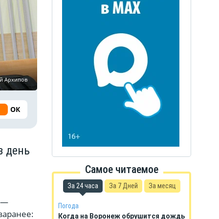
ей Архипов
ОК
з день
Самое читаемое
За 24 часа
За 7 Дней
За месяц
 —
Погода
заранее:
Когда на Воронеж обрушится дождь