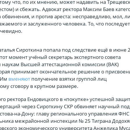
тому что, по их мнению, может надавить на Трещевск
стом) и сбежать. Адвокат ректора Максим Баев катег
 обвинения, и против ареста: несправедливо, мол, л
ажаемого и заслуженного человека. То, что последует
очевидно.
талья Сироткина попала под следствие ещё в июне 2
 тот момент учёный секретарь экспертного совета
 наукам Высшей аттестационной комиссии (ВАК)
орая принимает окончательное решение о присвоен
 Им
вменяют
получение взятки группой лиц
ому сговору в крупном размере.
го ректора Ендовицкого в «покупке» успешной защи
сертаций через Сироткину СКР обвиняет научный по
остова-на-Дону: главу регионального управления ФНС
ьника межрайонной инспекции № 25 Тиграна Додохя
овского экономического университета Анжелика Мус