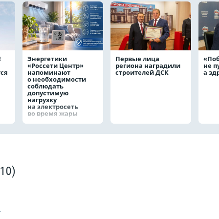
!
Энергетики
Первые лица
«По
«Россети Центр»
региона наградили
не п
тся
напоминают
строителей ДСК
а з
о необходимости
соблюдать
допустимую
нагрузку
на электросеть
во время жары
(10)
4