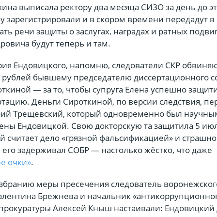
ина выписала ректору два месяца СИЗО за день до э
бу зарегистрировали и в скором времени передадут в 
ть речи защиты о заслугах, наградах и ратных подви
ровича будут теперь и там.
рия Ендовицкого, напомню, следователи СКР обвиняю
яч рублей бывшему председателю диссертационного с
ткиной — за то, чтобы супруга Елена успешно защит
тацию. Деньги Сироткиной, по версии следствия, пе
рий Трещевский, который одновременно был научны
ены Ендовицкой. Свою докторскую та защитила 5 июл
ий считает дело «грязной фальсификацией» и страшно
 его задерживал СОБР — настолько жёстко, что даже
ие очки»
.
избранию меры пресечения следователь воронежског
алентина Брежнева и начальник «антикоррупционно
 прокуратуры Алексей Кныш настаивали: Ендовицкий