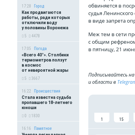
обвиняется в пос
17:28
Город
судья Ленинского
Как продвигаются
работы, ради которых
в виде запрета оп
отключили воду
у половины Воронежа
Меж тем в сети п
5
4478
с общим рефреном
в пятницу, 21 июн
17:05
Погода
«Всего 40°». Столбики
термометров ползут
в космос
от невероятной жары
Подписывайтесь на 
5
3667
и области в
Telegra
16:22
Происшествия
Стала известна судьба
пропавшего 18-летнего
юноши
0
1830
1
15
16:16
Памятное
Умерла легендарная