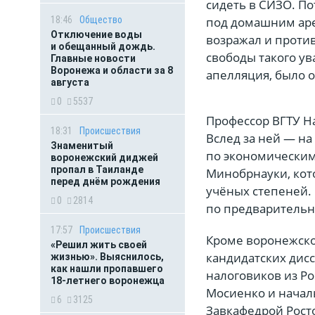
сидеть в СИЗО. По
под домашним аре
18:46
Общество
Отключение воды
возражал и против
и обещанный дождь.
свободы такого ув
Главные новости
Воронежа и области за 8
апелляция, было 
августа
0
5537
Профессор ВГТУ На
18:31
Происшествия
Вслед за ней — на
Знаменитый
по экономическим
воронежский диджей
пропал в Таиланде
Минобрнауки, кот
перед днём рождения
учёных степеней.
0
2814
по предварительн
17:57
Происшествия
Кроме воронежско
«Решил жить своей
кандидатских дис
жизнью». Выяснилось,
как нашли пропавшего
налоговиков из Р
18-летнего воронежца
Мосиенко и начал
6
3125
Завкафедрой Рост