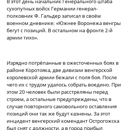
В этот день начальник Генерального штаба
сухопутных войск Германии генерал-
полковник Ф. Гальдер записал в своём
военном дневнике: «Южнее Воронежа венгры
бегут с позиций. В остальном на фронте 2-й
армии тихо».
Изрядно потрёпанные в ожесточенных боях в
районе Коротояка, две дивизии венгерской
королевской армии бежали с поля боя. После
чего их с трудом удалось собрать воедино. При
этом 20 человек были расстреляны перед
строем, а остальные предупреждены, что в
случае повторного самовольного оставления
позиций они так же будут казнены. За этот
инцидент венгерский комендант Острогожска
был снят с должности, а в город прибыл