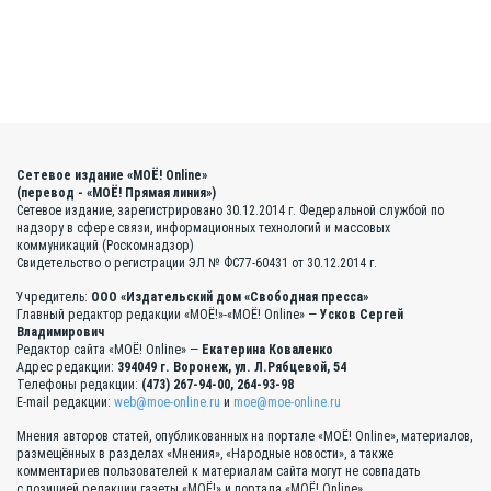
Сетевое издание «МОЁ! Online»
(перевод - «МОЁ! Прямая линия»)
Сетевое издание, зарегистрировано 30.12.2014 г. Федеральной службой по
надзору в сфере связи, информационных технологий и массовых
коммуникаций (Роскомнадзор)
Свидетельство о регистрации ЭЛ № ФС77-60431 от 30.12.2014 г.
Учредитель:
ООО «Издательский дом «Свободная пресса»
Главный редактор редакции «МОЁ!»-«МОЁ! Online» —
Усков Сергей
Владимирович
Редактор сайта «МОЁ! Online» —
Екатерина Коваленко
Адрес редакции:
394049 г. Воронеж, ул. Л.Рябцевой, 54
Телефоны редакции:
(473) 267-94-00, 264-93-98
E-mail редакции:
web@moe-online.ru
и
moe@moe-online.ru
Мнения авторов статей, опубликованных на портале «МОЁ! Online», материалов,
размещённых в разделах «Мнения», «Народные новости», а также
комментариев пользователей к материалам сайта могут не совпадать
с позицией редакции газеты «МОЁ!» и портала «МОЁ! Online».