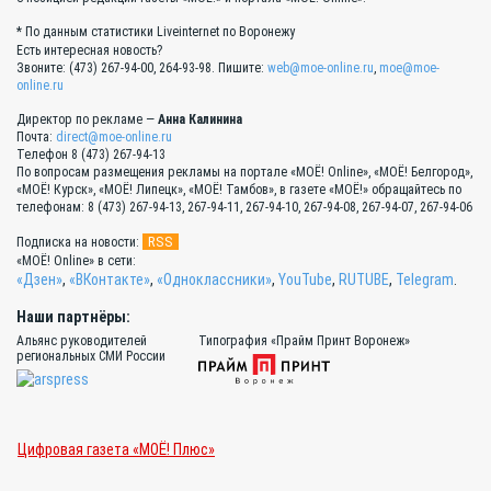
* По данным статистики Liveinternet по Воронежу
Есть интересная новость?
Звоните: (473) 267-94-00, 264-93-98. Пишите:
web@moe-online.ru
,
moe@moe-
online.ru
Директор по рекламе —
Анна Калинина
Почта:
direct@moe-online.ru
Телефон 8 (473) 267-94-13
По вопросам размещения рекламы на портале «МОЁ! Online», «МОЁ! Белгород»,
«МОЁ! Курск», «МОЁ! Липецк», «МОЁ! Тамбов», в газете «МОЁ!» обращайтесь по
телефонам: 8 (473) 267-94-13, 267-94-11, 267-94-10, 267-94-08, 267-94-07, 267-94-06
RSS
Подписка на новости:
«МОЁ! Online» в сети:
«Дзен»
,
«ВКонтакте»
,
«Одноклассники»
,
YouTube
,
RUTUBE
,
Telegram
.
Наши партнёры:
Альянс руководителей
Типография «Прайм Принт Воронеж»
региональных СМИ России
Цифровая газета «МОЁ! Плюс»