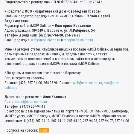
Свидетельство о регистрации ЭЛ № ФС77-60431 от 30.12.2014 г.
Учредитель:
ООО «Издательский дом «Свободная пресса»
Главный редактор редакции «МОЁ!»-«МОЁ! Online» —
Усков Сергей
Владимирович
Редактор сайта «МОЁ! Online» —
Екатерина Коваленко
Адрес редакции:
394049 г. Воронеж, ул. Л.Рябцевой, 54
Телефоны редакции:
(473) 267-94-00, 264-93-98
E-mail редакции:
web@moe-online.ru
и
moe@moe-online.ru
Мнения авторов статей, опубликованных на портале «МОЁ! Online», материалов,
размещённых в разделах «Мнения», «Народные новости», а также
комментариев пользователей к материалам сайта могут не совпадать
с позицией редакции газеты «МОЁ!» и портала «МОЁ! Online».
* По данным статистики Liveinternet по Воронежу
Есть интересная новость?
Звоните: (473) 267-94-00, 264-93-98. Пишите:
web@moe-online.ru
,
moe@moe-
online.ru
Директор по рекламе —
Анна Калинина
Почта:
direct@moe-online.ru
Телефон 8 (473) 267-94-13
По вопросам размещения рекламы на портале «МОЁ! Online», «МОЁ! Белгород»,
«МОЁ! Курск», «МОЁ! Липецк», «МОЁ! Тамбов», в газете «МОЁ!» обращайтесь по
телефонам: 8 (473) 267-94-13, 267-94-11, 267-94-10, 267-94-08, 267-94-07, 267-94-06
RSS
Подписка на новости: