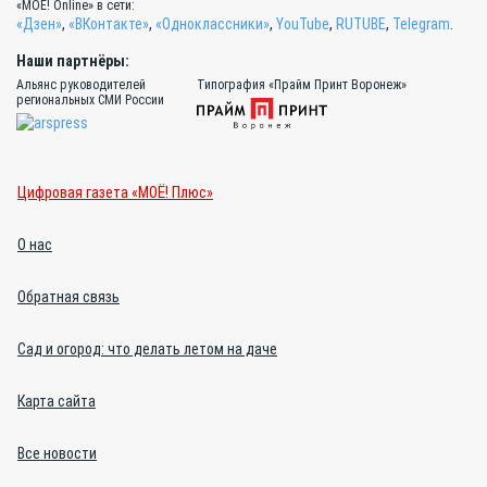
«МОЁ! Online» в сети:
«Дзен»
,
«ВКонтакте»
,
«Одноклассники»
,
YouTube
,
RUTUBE
,
Telegram
.
Наши партнёры:
Альянс руководителей
Типография «Прайм Принт Воронеж»
региональных СМИ России
Цифровая газета «МОЁ! Плюс»
О нас
Обратная связь
Сад и огород: что делать летом на даче
Карта сайта
Все новости