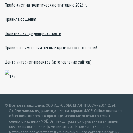
Прайс-лист на политическую агитацию 2026 г.
Правила общения
Политика конфиденциальности
Правила применения рекомендательных технологий
Центр интернет-проектов (изготовление сайтов)
Все права защищены. ООО ИД «СВОБОДНАЯ ПРЕССА» 2007–2024.
Любые материалы, размещенные на портале «МОЁ! Online» являются
объектами авторского права. Цитирование материалов сайта
сетевого издания «МОЁ! Online» допускается с указанием активной
ссылки на источник и фамилии автора. Иное использование
материалов допускается только с письменного согласия редакции