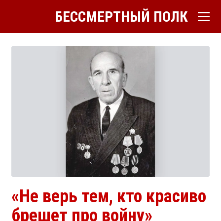
БЕССМЕРТНЫЙ ПОЛК
«Не верь тем, кто красиво
брешет про войну»