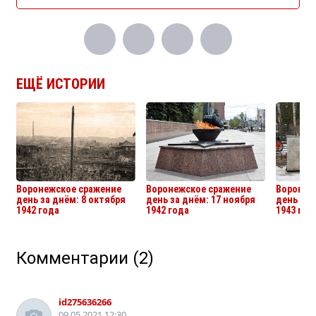
ЕЩЁ ИСТОРИИ
Воронежское сражение
Воронежское сражение
Воронеж
день за днём: 8 октября
день за днём: 17 ноября
день за 
1942 года
1942 года
1943 год
Комментарии
(2)
Все истории
id275636266
09.05.2021 12:30