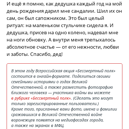
И ещё я помню, как дедушка каждый год на мой
день рождения дарил мне сандалии. Шил их он
сам, он был сапожником. Это был целый
ритуал: на маленьком стульчике сидела я. И
дедушка, присев на одно колено, надевал мне
на ноги обновку. А внутри меня трепыхалось
абсолютное счастье — от его нежности, любви
и заботы. Спасибо, дед!
В этом году Всероссийская акция «Бессмертный полк»
состоится в онлайн-формате. Поделиться своими
семейными историями о годах Великой
Отечественной, а также разместить фотографию
близкого человека — участника войны вы можете
в рубрике «Бессмертный полк»
. (Сделать это могут
только зарегистрированные пользователи.)
Кроме того, присланные вами фото, имена и фамилии
сражавшихся в Великой Отечественной войне
воронежцев появятся на медиафасадах города,
а также на экранах в МФЦ.