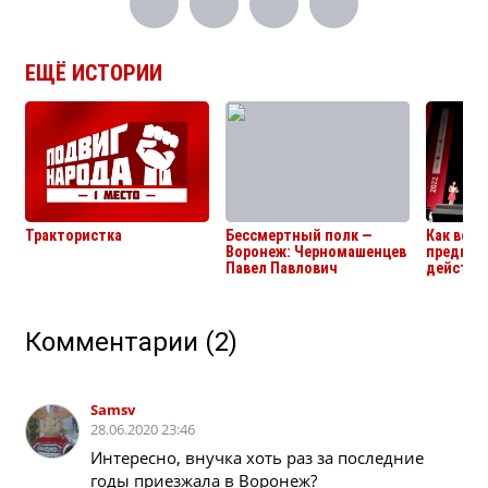
ЕЩЁ ИСТОРИИ
Трактористка
Бессмертный полк —
Как вор
Воронеж: Черномашенцев
предпри
Павел Павлович
действов
условия
Комментарии
(2)
Все истории
Samsv
28.06.2020 23:46
Интересно, внучка хоть раз за последние
годы приезжала в Воронеж?